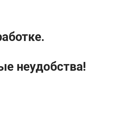
работке.
ые неудобства!